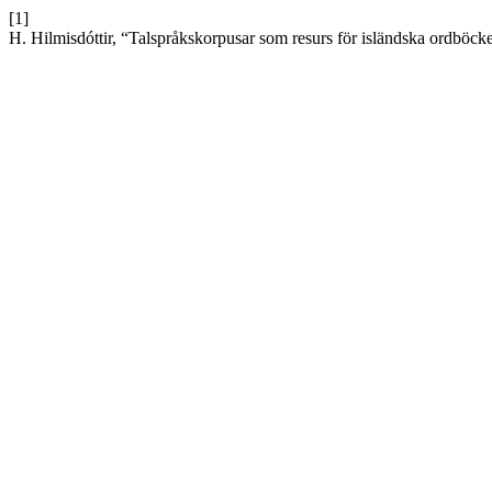
[1]
H. Hilmisdóttir, “Talspråkskorpusar som resurs för isländska ordböck