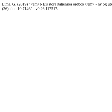
Lima, G. (2019) “<em>NE:s stora italienska ordbok</em> - ny og utv
(26). doi: 10.7146/ln.v0i26.117517.