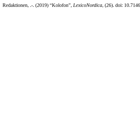
Redaktionen, .-. (2019) “Kolofon”,
LexicoNordica
, (26). doi: 10.714