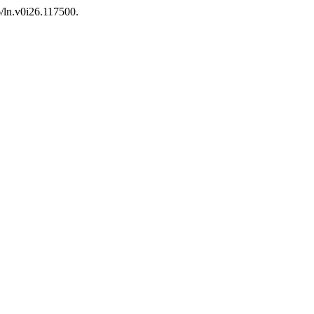
6/ln.v0i26.117500.