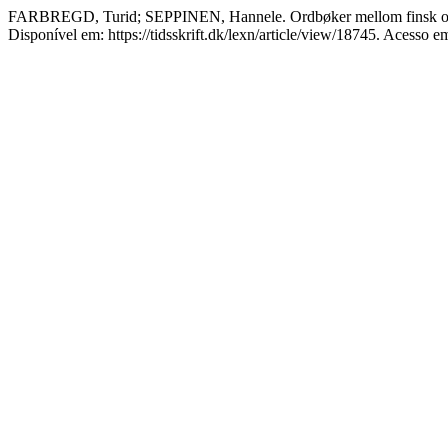
FARBREGD, Turid; SEPPINEN, Hannele. Ordbøker mellom finsk o
Disponível em: https://tidsskrift.dk/lexn/article/view/18745. Acesso e