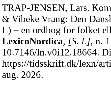
TRAP-JENSEN, Lars. Komme
& Vibeke Vrang: Den Dansk
L) – en ordbog for folket el
LexicoNordica
,
[S. l.]
, n. 
10.7146/ln.v0i12.18664. D
https://tidsskrift.dk/lexn/a
aug. 2026.