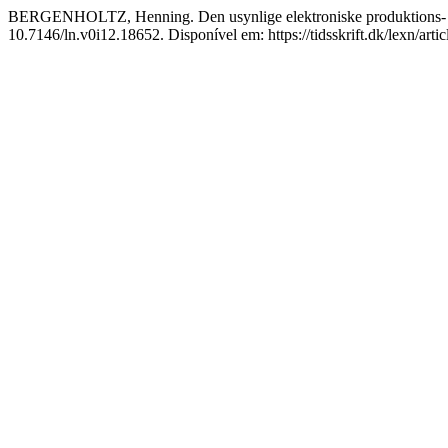
BERGENHOLTZ, Henning. Den usynlige elektroniske produktions- 
10.7146/ln.v0i12.18652. Disponível em: https://tidsskrift.dk/lexn/art