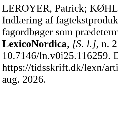
LEROYER, Patrick; KØHL
Indlæring af fagtekstprodu
fagordbøger som prædetermi
LexicoNordica
,
[S. l.]
, n. 
10.7146/ln.v0i25.116259. 
https://tidsskrift.dk/lexn/a
aug. 2026.