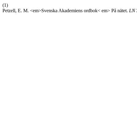
(1)
Petzell, E. M. <em>Svenska Akademiens ordbok< em> På nätet.
LN