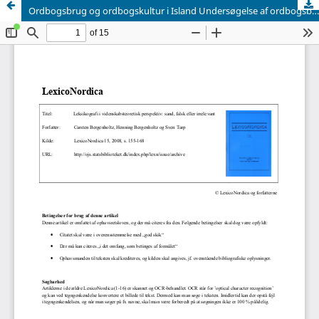
Ordbogsbrug og ordbogskultur i Island Undersøgelse af ordbogsbrug blandt islandske modersmålslærere