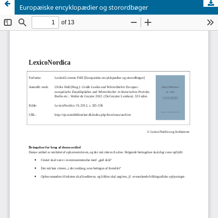
Europæiske encyklopædier og storordbøger