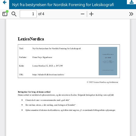
Nyt fra bestyrelsen for Nordisk Forening for Leksikografi