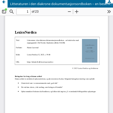
Litteraturen i den diakrone dokumentasjonsordboken – en beskrivelse med utgangspunkt i Det Norske Akademis ordbok (NAOB)