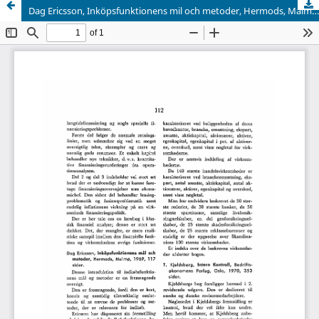
Dag Ericsson, Inköpsfunktionens mil och metoder, Hermods, Malmø, 1969, 117 sider.