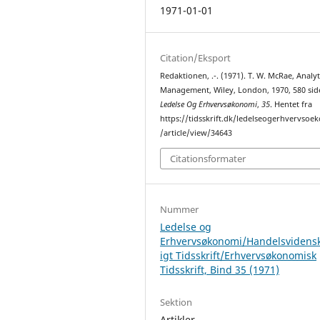
1971-01-01
Citation/Eksport
Redaktionen, .-. (1971). T. W. McRae, Analyt
Management, Wiley, London, 1970, 580 sid
Ledelse Og Erhvervsøkonomi
,
35
. Hentet fra
https://tidsskrift.dk/ledelseogerhvervsoe
/article/view/34643
Citationsformater
Nummer
Ledelse og
Erhvervsøkonomi/Handelsvidens
igt Tidsskrift/Erhvervsøkonomisk
Tidsskrift, Bind 35 (1971)
Sektion
Artikler