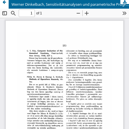
Werner Dinkelbach, Sensitivitätsanalysen und parametrische Programmierung, Springer-Verlag, 1969, 190 s.