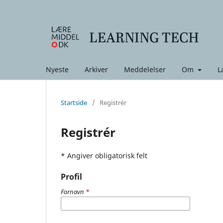
Nyeste
Arkiver
Meddelelser
Om
L
Startside
/
Registrér
Registrér
* Angiver obligatorisk felt
Profil
Fornavn
*