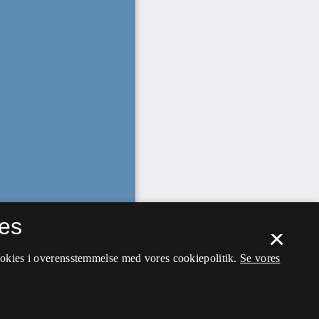
es
×
ookies i overensstemmelse med vores cookiepolitik.
Se vores