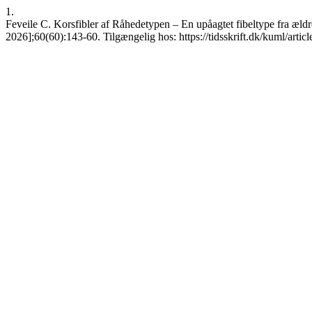
1.
Feveile C. Korsfibler af Råhedetypen – En upåagtet fibeltype fra ældr
2026];60(60):143-60. Tilgængelig hos: https://tidsskrift.dk/kuml/arti