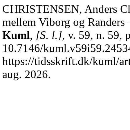
CHRISTENSEN, Anders Chri
mellem Viborg og Randers –
Kuml
,
[S. l.]
, v. 59, n. 59,
10.7146/kuml.v59i59.24534
https://tidsskrift.dk/kuml/a
aug. 2026.