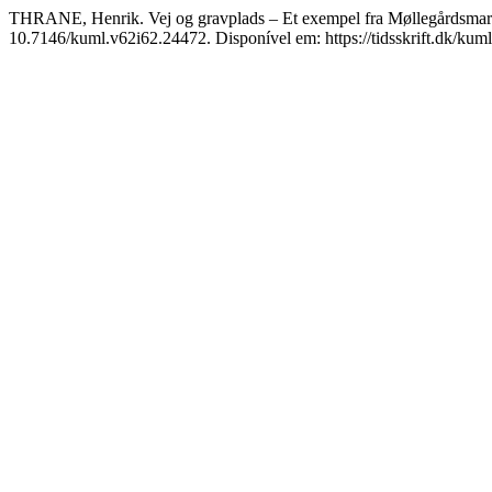
THRANE, Henrik. Vej og gravplads – Et exempel fra Møllegårdsma
10.7146/kuml.v62i62.24472. Disponível em: https://tidsskrift.dk/kuml