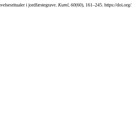
velsesritualer i jordfæstegrave.
Kuml
,
60
(60), 161–245. https://doi.or