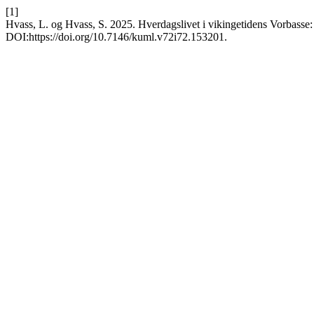
[1]
Hvass, L. og Hvass, S. 2025. Hverdagslivet i vikingetidens Vorbass
DOI:https://doi.org/10.7146/kuml.v72i72.153201.