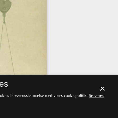
es
×
ookies i overensstemmelse med vores cookiepolitik.
Se vores