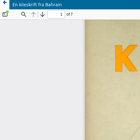
En kileskrift fra Bahrain