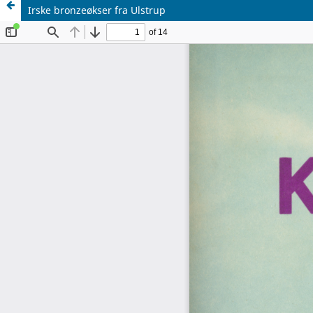
Irske bronzeøkser fra Ulstrup