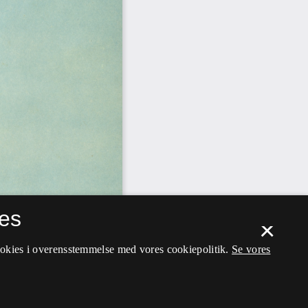
es
×
ookies i overensstemmelse med vores cookiepolitik.
Se vores