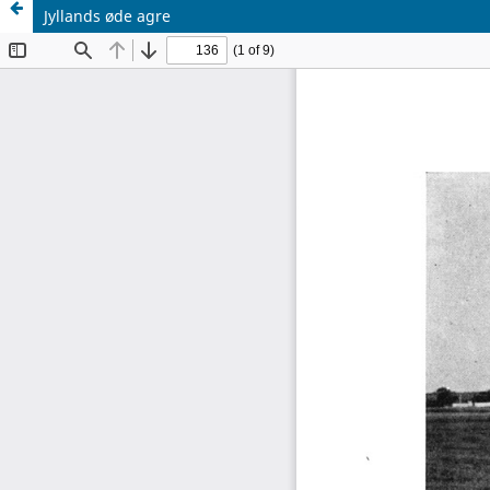
Jyllands øde agre