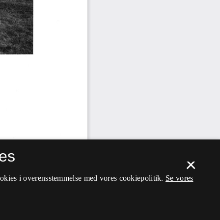
es
×
ookies i overensstemmelse med vores cookiepolitik.
Se vores