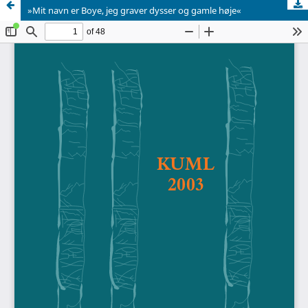
»Mit navn er Boye, jeg graver dysser og gamle høje«