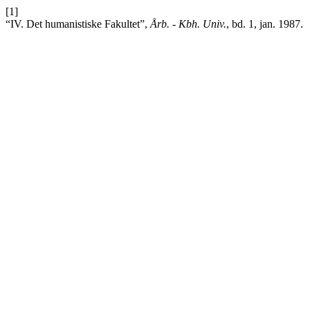
[1]
“IV. Det humanistiske Fakultet”,
Årb. - Kbh. Univ.
, bd. 1, jan. 1987.