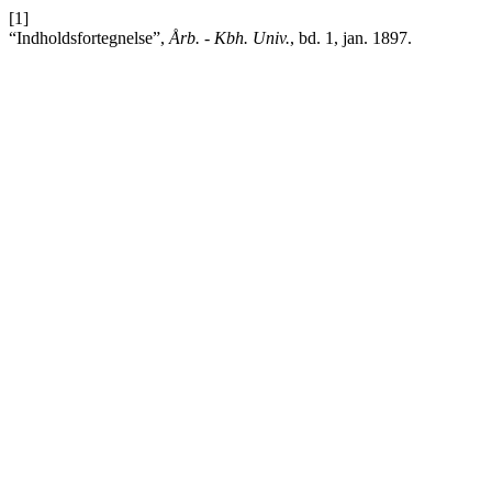
[1]
“Indholdsfortegnelse”,
Årb. - Kbh. Univ.
, bd. 1, jan. 1897.