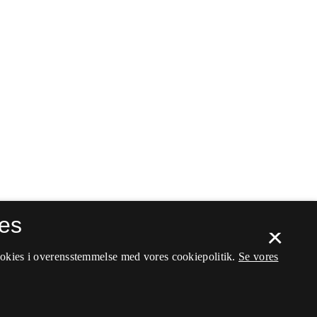
es
×
ookies i overensstemmelse med vores cookiepolitik.
Se vores