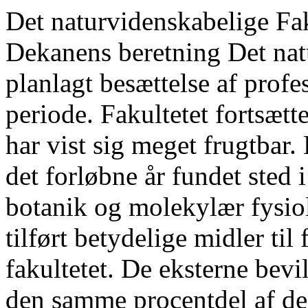
Det naturvidenskabelige Fakultet Dekanens beretning 381 Dekanens beretning Det naturvidenskabelige Fakultet har planlagt besættelse af professorater for den næste seks års periode. Fakultetet fortsætter her en forskningspolitik, som har vist sig meget frugtbar. Besættelsen af professorater har i det forløbne år fundet sted i ferskvandsbiologi, økologisk botanik og molekylær fysiologi. Der er som tidligere år tilført betydelige midler til forskningsaktiviteten ved fakultetet. De eksterne bevillinger har de senere år udgjort den samme procentdel af den bevilling, som fakultetet far tildelt fra Undervisningsministeriets undervisningsafdeling. De eksterne bevillinger udgør 36 procent af bevillingen fra UA. Dette fordeler sig med 135 procent af driftsmidlerne og 16 procent af lønmidlerne. En ny studieordning for mat-fys fagene startede september 1989. Ifølge denne ordning vælger de studerende ikke kompetenceområde før andet år. Således er det muligt at sikre sig nøjere kendskab til fagene, før den studerende specialiserer sig. Alle kurser er pointsat, hvor et point angiver en bestemt studieindsats af den studerende. Summen af pointene skal udgøre en students indsats på et år. Fakultetet har foranstaltet en undersøgelse blandt de studerende over den faktiske studiebelastning. Ved at sammenholde denne med studieplanens foreskrevne belastning, kan vi afgøre, hvilke kurser som er for belastende. De enkelte fag har på dette grundlag truffet forholdsregler, som skal sikre, at studenterbelastningen skal overholdes næste år. På denne måde vil vi sikre os, at studierne er tilrettelagt, således at de kan gennemføres på normeret tid. Der er truffet aftale med Det sundhedsvidenskabelige Fakultet om, at to videnskabelige medarbejdere i basal immunologi udstationeres ved Det sundhedsvidenskabelige Fakultet; til gengæld afholder Det sundhedsvidenskabelige Fakultet undervisning i immunologi for studerende ved Det naturvidenskabelige Fakultet. Fakultetet har besluttet at opslå en stilling i hvert af de næste fire år ved Matematisk Centralinstitut med særlig henblik på undervisningen af matematik — økonomi studerende. Fakultetet har fastlagt TAP stabens størrelse inden for hvert fagområde for hvert år frem til 1993. Planen tager hensyn til den forventede udvikling af budgettet frem til 1993. lait nedskæres TAP ressourcerne med 13 procent indtil 1993. Henrik Jeppesen Besvarelser af universitetets prisspørgsmål Jensen, Thomas Philip: Optimering i oversættelse af højere ordens funktionsprogrammeringssprog (Datalogi A, Sølv). Jørgensen, Helle Harboe: Datamatisk anaforisk resolution (Datalogi B, Guld). Kisling-Møller, Jørgen: Undersøgelser af sedimenttransportforholdene i strømmende vand, med udgangspunkt i feltstudier og primært basismateriale (Geografi B, Guld). Datalogi 383 Datalogi Datalogisk Institut Forskningsvirksomhed: Semantikbaseret programbehandling Faglig beskrivelse. Området drejer sig om metoder til behandling af programmer som dataobjekter, f.eks. til analyse, transformation, syntese og tidsvurdering. Arbejdet ligger på grænsen mellem teori og praksis: teorier afprøves på datamaskinen og praktiske eksperimenter fører ofte til nye teoretiske undersøgelser. Emnet er relevant for bl.a. konstruktion af oversættere og fortolkere samt programafprøvning og optimering. Der lægges vægt på, at de udviklede teknikker er automatiske, og at de er velfunderede i semantikken for et programmeringssprog. Anerkendelse og støtte. Området blev udvalgt af DIKU som en »mærkesag«. Forskningen er blevet støttet af Statens naturvidenskabelige Forskningsråd (Fitap-projektet, fælles med Århus), og af Fællesmarkedets ESPRIT program (Semantique, fælles med Imperial College, London, Glasgow University, Ecole Polytechnique, Paris). Uddannelsesaktiviteter. Gruppen har Ph.D. studerende ved DIKU, Imperial College, Cambridge, Glasgow, Carnegie Mellon og Kansas State University. Der holdes et ugentligt uformelt gruppemøde, hvor de studerende er velkomne. Andre aktiviteter. Gruppen har publiceret en del artikler i tidsskrifter og proceedings samt lavet redaktionelt og programkomitéarbejde. DIKU var vært ved to møder: CAAP/ESOP, (proceedings i 2 bind af Lecture Notes in Computer Science) og et møde af ESPRIT projektet Semantique. Deltagelse i mange konferencer (CAAP, ESOP, ICALP, IFIP WG 2.8, L&IP, PLILP, IEEE, Ullapool, WAGA). Besøg på universiteter og andre forskningsinstitutter, heriblandt tre uger i Sovjetunionen. Udmærkelser. »Invited speaker« ved ICALP konferencen, Warwick (NDJ). Artikler udvalgt som værende blandt de bedste artikler: ved IEEE konferencen, New Orleans (AB, CKG, NDJ, TM); og ved ESOP konferencen, København (AB). Københavns Llniversitets sølvmedalje i 1990 (T.Jensen). Længere gæstebesøg. Post-doc. John Hannan, Univ. Pennsylvania. Gæsteprofessor Co