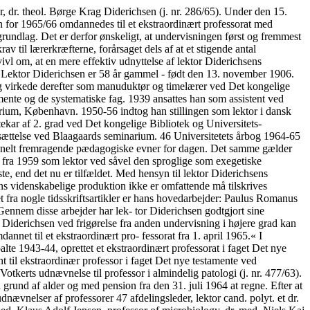
villig assistent ansat som videnskabelig assistent, senere amanuensis af 2. grad, ved Kobenhavns universitets institut for almindelig patologi. April 1956 udnævntes han til labora- torieleder og april 1958 til afdelingsleder sammesteds. Siden 1947 har han tillige været lektor i mikrobiologi og infektions- patologi ved universitetet. I denne egenskab har han deltaget i under- visningen af de medicinske studerende og afholdt to af de seks årlige obligatoriske kurser i bakteriologi samt eksamineret ved den læge- videnskabelige embedseksamen. Han har flere gange undervist ved Dansk kirurgisk Selskabs videre- uddannelseskursus og siden 1947 været censor i bakteriologi og para- sitologi ved Den kgl. Veterinær- og Landbohøjskole. 48 Universitetets årbog 1964-65 Som laboratorieleder og afdelingsleder har han haft den daglige le- delse af institutets afdeling for resistensbestemmelser, herunder vare- taget den klinisk-bakteriologiske tjeneste på Rigshospitalet. Han er konsulent for Sygehusforeningen i Danmark i spørgsmål vedrørende nosokomielle infektioner og medlem af landbrugsministeriets udvalg vedrørende lægemiddelholdige foderstoffer. Han er medlem af det ud- valg under Dansk Patologforening, som 1963 fremsatte forslag om op- rettelse af et speciale i medicinsk mikrobiologi tillige med forslag til uddannelseskrav for et sådant speciale. Han har foretaget mange studierejser, især vedrørende hospitalsinfek- tioner, og været medarrangør af nordiske rundbordskonferencer om nosokomielle infektioner for bakteriologer. Desuden har han del- taget i et af Dansk Patologforening arrangeret kursus i geldifTusions- teknik. Videnskabelige publikationer. Hiewerts Eriksen s videnskabelige produktion omfatter 77 numre, der i særdeleshed omhandler kemo- terapi og hospitalsinfektioner. 9 arbejder udgør eksperimentelle un- dersøgelser; de øvrige omhandler især klinisk bakteriologi. I det første påviser han, at ved dyrkning af pneumokokker i peni- cillinholdigt substrat øges resistensen cirka 50 gange; men i modsæt- ning til andre forfattere finder han, at virulensen ikke svækkes. I museforsøg vises det tillige, at den kurative dosis af penicillin over for infektioner med resistente og ikke-resistente pneumokokker nogen- lunde svarer til resistensgraden påvist in vitro. Et andet arbejde om- fatter yderligere forsøg med streptokokker og liere pneumokokstam- mer. I disse undersøgelser varierer stigningen i resistens betydeligt fra omsåning til omsåning. Som en mulig forklaring anfører han kvantita- tive og kvalitative ændringer i de anvendte præparater. Forfatteren omtaler ikke betydningen af inokulums størrelse, en faktor, der er af afgørende betydning, og som han har nævnt i et tidligere arbejde. I to arbejder påviser han det interessante forhold, at de penicillin- resistente stammer er mere følsomme over for sulfonamid in vivo end in vitro. Yderligere viser forfatteren, at penicillinresistente strepto- kokker har mistet deres virulens. Han har undersøgt stafylokokkernes resistensstigning ved dyrkning i substrat tilsat penicillin. Han anfører, at resistensstigningen kun sker, når man anvender et stort inokulum, og at dette taler til gunst for Demerec's