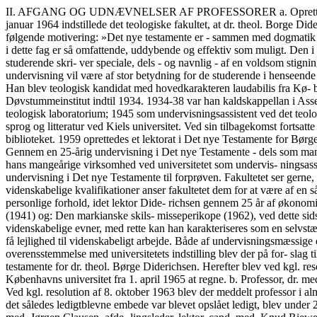
II. AFGANG OG UDNÆVNELSER AF PROFESSORER a. Oprettelse af et ekstraordinært professorat i faget Det nye testamente for lektor, dr. theol. Børge Krag Diderichsen (j. nr. 286/65). Under den 15. januar 1964 indstillede det teologiske fakultet, at dr. theol. Borge Diderichsens lektorat i faget Det nye testamente ved bevilling på finansloven for 1965/66 omdannedes til et ekstraordinært professorat med følgende motivering: »Det nye testamente er - sammen med dogmatik - det teologiske studiums hovedfag, og må betragtes som hele studiets grundlag. Det er derfor ønskeligt, at undervisningen først og fremmest i dette fag er så omfattende, uddybende og effektiv som muligt. Den i 1958 æn- drede studieordning har i praksis vist sig at stille langt større krav til lærerkræfterne, forårsaget dels af at et stigende antal studerende skri- ver speciale, dels - og navnlig - af en voldsom stigning i antallet af deltagere i laboratorieøvelser. Der er for fakultetet ingen tvivl om, at en mere effektiv udnyttelse af lektor Diderichsens undervisning vil være af stor betydning for de studerende i henseende til en intensi- vering af studiet, der også vil virke studietidsforkortende. Lektor Diderichsen er 58 år gammel - født den 13. november 1906. Han blev teologisk kandidat med hovedkarakteren laudabilis fra Kø- benhavns universitet 1931. 1931-32 var han på studierejse i Tyskland og virkede derefter som manuduktør og timelærer ved Det kongelige Døvstummeinstitut indtil 1934. 1934-38 var han kaldskappellan i Assens, hvorefter han indtil 1955 virkede som manuduktør i Det nye Testamente og de systematiske fag. 1939 ansattes han som assistent ved teologisk laboratorium; 1945 som undervisningsassistent ved det teologiske fakultet. 1947 ansattes han som timelærer ved Blaagaards seminarium, København. 1950-56 indtog han stillingen som lektor i dansk sprog og litteratur ved Kiels universitet. Ved sin tilbagekomst fortsatte han som timelærer ved seminariet, men fik tillige ansættelse som bibliotekar af 2. grad ved Det kongelige Bibliotek og Universitets- biblioteket. 1959 oprettedes et lektorat i Det nye Testamente for Børge Diderichsen. 1961 ophørte han som bibliotekar og tik samtidig fast ansættelse ved Blaagaards seminarium. 46 Universitetets årbog 1964-65 Gennem en 25-årig undervisning i Det nye Testamente - dels som manuduktør, dels som seminarielærer - har lektor Diderichsen lagt exceptionelt fremragende pædagogiske evner for dagen. Det samme gælder hans mangeårige virksomhed ved universitetet som undervis- ningsassistent ved det sproglige kursus i nytestamentlig græsk til for- prøven og fra 1959 som lektor ved såvel den sproglige som exegetiske undervisning i Det nye Testamente til forprøven. Fakultetet ser gerne, at disse evner i højere grad udnyttes i universitetsundervisningens tjeneste, end det nu er tilfældet. Med hensyn til lektor Diderichsens videnskabelige kvalifikationer anser fakultetet dem for at være af en sådan beskaffenhed, at de fuldt ud berettiger ham til et professorat. At hans videnskabelige produktion ikke er omfattende må tilskrives personlige forhold, idet lektor Dide- richsen gennem 25 år af økonomiske grunde har måttet påtage sig en overvældende arbejdsbyrde. Bortset fra nogle tidsskriftsartikler er hans hovedarbejder: Paulus Romanus (1941) og: Den markianske skils- misseperikope (1962), ved dette sidste arbejde erhverv