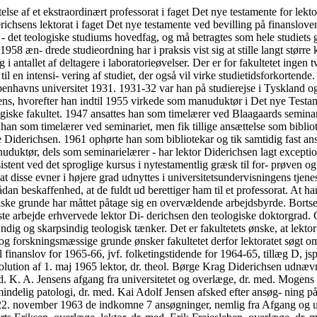
ede lektor Di- derichsen den teologiske doktorgrad. Gennem disse arbejder har lek- tor Diderichsen godtgjort sine videnskabelige evner, med rette kan han karakteriseres som en selvstændig og skarpsindig teologisk tænker. Det er fakultetets ønske, at lektor Diderichsen ved frigørelse fra anden undervisning i højere grad kan få lejlighed til videnskabeligt arbejde. Både af undervisningsmæssige og forskningsmæssige grunde ønsker fakultetet derfor lektoratet søgt omdannet til et ekstraordinært pro- fessorat fra 1. april 1965.« I overensstemmelse med universitetets indstilling blev der på for- slag til finanslov for 1965-66, jvf. folketingstidende for 1964-65, tillæg D, jspalte 1943-44, oprettet et ekstraordinært professorat i faget Det nye testamente for dr. theol. Børge Diderichsen. Herefter blev ved kgl. resolution af 1. maj 1965 lektor, dr. theol. Børge Krag Diderichsen udnævnt til ekstraordinær professor i faget Det nye testamente ved Københavns universitet fra 1. april 1965 at regne. b. Professor, dr. med. K. A. Jensens afgang fra universitetet og overlæge, dr. med. Mogens Votkerts udnævnelse til professor i almindelig patologi (j. nr. 477/63). Ved kgl. resolution af 8. oktober 1963 blev der meddelt professor i almindelig patologi, dr. med. Kai Adolf Jensen afsked efter ansøg- ning på grund af alder og med pension fra den 31. juli 1964 at regne. Efter at det således ledigtblevne embede var blevet opslået ledigt, blev under 22. november 1963 de indkomne 7 ansøgninger, nemlig fra Afgang og udnævnelser af professorer 47 afdelingsleder, lektor cand. polyt. et dr. med. Jørgen Clausen, afde- lingsleder, lektor, cand. med. Knud Riewerts Eriksen, overlæge, lektor, dr. med. Erik Freiesleben, overlæge, dr. med. Klaus Adolf Jensen, professor of microbiology, dr. med. Niels Kaj Jerne, overlæge, dr. med. J. Chr. Siim og overlæge, dr. med. Mogens Volkert tilstillet uni- versitetet til erklæring. Til at bedømme de indkomne ansøgninger nedsatte det lægeviden- skabelige fakultet i henhold til § 2, stk. 2 i kgl. anordning af 5. februar 1953 om ansættelse af professorer ved Kobenhavns universitet et ud- valg bestående af professor, dr. med. K. A. Jensen, direktør for Sta- tens seruminstitut, dr. med. Preben von Magnus og professorerne, dr. med. O. Maaloe, dr. med. P. Plum og dr. med Gunnar Teilum. Efter at afdelingsleder, lektor Jørgen Clausen og overlæge Klaus Adolf Jensen havde trukket deres ansøgninger tilbage, afgav udvalget under 17. april 1964 følgende indstilling: »Til det ledige professorat i Almindelig patologi ved Københavns universitet har der meldt sig 5 ansøgere: Afdelingsleder, lektor i mikrobiologi og infektionspatologi ved Ko- benhavns universitet, cand. med. Knud Riewerts Eriksen. Overlæge ved Rigshospitalets blodbank, lektor i blodtransfusion ved Koben- havns universitet, dr. med. Erik Freiesleben. Professor of Microbiology and Chairman of the Department of Microbiology, School of Medicine, University of Pittsburgh, Pennsylvania, U.S.A., dr. med. Niels Kaj Jerne. Overlæge ved Statens Seruminstitut, dr. med J. Chr. Siim. Overlæge ved Statens Seruminstitut, dr. med. Mogens Volkert. K. Riewerts Eriksen er født 1915 og tog lægevidenskabelig embeds- eksamen vinteren 1941/42 med hovedkarakteren laudabilis (238 points). Uddannelse og ansættelser. Efter turnustjeneste og forskellige vi- kariater på Rigshospitalet blev Riewerts Eriksen april 1945 efter for- udgående ansættelse som fri