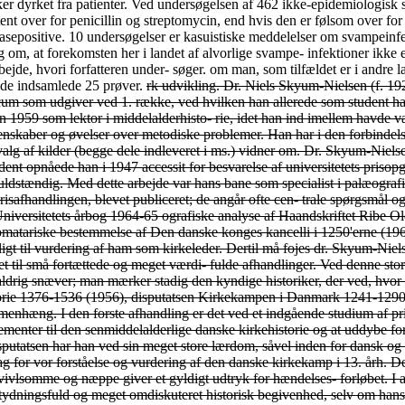
rk udvikling. Dr. Niels Skyum-Nielsen (f. 1921) bestod i 1950 skoleembedseksa- men med historie som hovedfag og latin som bifag. Samme år knytte- des han til Diplomatarium Danicum som udgiver ved 1. række, ved hvilken han allerede som student havde arbejdet som amanuensis hos Laur. Weibull. I 1951 knyttedes han til Kobenhavns Universitet, først som undervisningsassistent, siden 1959 som lektor i middelalderhisto- rie, idet han ind imellem havde været nordisk docent i Lund (1957/58) og en kort tid universitetsadjunkt. Han har afholdt kursus i de histo- riske hjælpevidenskaber og øvelser over metodiske problemer. Han har i den forbindelse også interesseret sig for den nyeste tids historie, hvad en oversigt over kildeproblemer til brug for gymnasier og seminarier og nogle udvalg af kilder (begge dele indleveret i ms.) vidner om. Dr. Skyum-Nielsens egentlige forskning og videnskabelige produk- tion er samlet om dansk og nordisk middelalderhistorie (indtil refor- mationen). Som student opnåede han i 1947 accessit for besvarelse af universitetets prisopgave Dansk Brevvæsen 1250-1305; når besvarelsen ikke belønnedes med guldmedalje skyldes det ikke kvaliteten, men alene, at den var ufuldstændig. Med dette arbejde var hans bane som specialist i palæografi og diplomforskning indledt. Inden for disse om- råder er siden en række fine og skarpsindige undersøgelser, hvoraf flere udgør afsnit i prisafhandlingen, blevet publiceret; de angår ofte cen- trale spørgsmål og rummer resultater af stor rækkevidde for vor for- ståelse af middelalderhistorien. Som de vigtigste skal nævnes den palæ- 6* 84 Universitetets årbog 1964-65 ografiske analyse af Haandskriftet Ribe Oldemoder (1948), studien over De ældste privilegier for klostret i Væ (1951), nytolkningen af unions- brevets besegling (1960) og den diplomatariske bestemmelse af Den danske konges kancelli i 1250'erne (1963), samt blandt de i ms. indsendte En nyfunden kilde til Absalons historie, der ved at restituere Absalons ritualbog 1187 bidrager væsentligt til vurdering af ham som kirkeleder. Dertil må fojes dr. Skyum-Nielsens monstergyldige udgivelse af diplo- matariets 1. rækkes bind 4 og 5 (1957-58), hvor indledningerne til de enkelte diplomer ofte er udvidet til små fortættede og meget værdi- fulde afhandlinger. Ved denne store indsats har dr. Skyum-Nielsen klart placeret sig som en meget alsidig og kyndig diplom- og kilde- forsker. I denne forskning er han aldrig snæver; man mærker stadig den kyndige historiker, der ved, hvor og hvorledes hans resultater kan frugtbargøres. I tre større afhandlinger: Ærkekonge og Ærkebiskop, Nye træk i dansk kirkehistorie 1376-1536 (1956), disputatsen Kirkekampen i Danmark 1241-1290 (1963) og bogen Blodbadet i Stockholm og dets juridiske ma- skering (1964), sætter han sine særstudier ind i en større historisk sammenhæng. I den forste afhandling er det ved et indgående studium af privilegier og kirkelige institutioner og under hensyntagen til de almeneuropæiske strømninger lykkedes ham at foje værdifulde nye elementer til den senmiddelalderlige danske kirkehistorie og at uddybe forståelsen af forholdet mellem kirke- og kongemagt. Han overdriver dog i sin nyvurdering utvivlsomt kongens magtstilling efter 1443. I disputatsen har han ved sin meget store lærdom, såvel inden for dansk og pavelig brevvæsen og kancellipraksis som inden for kanonisk og national dansk ret, skabt et stærkt udvidet og meget værdifuldt grundlag for vor forståelse og vurdering af den danske kirkekamp i 13. årh. Det må dog anføres, at han på visse punkter viser usikkerhed i den komplicerede kildevurdering, således at dele af hans resultater bliver tvivlsomme og næppe giver et gyldigt udtryk for hændelses- forløbet. I afhandlingen om blodbadet i Stockholm føjer dr. Skyum-Nielsen i kraft af sin kirkeretlige indsigt væsentligt nyt til vor forståelse af en betydningsfuld og meget omdiskuteret historisk begivenhed, selv om hans resultater ikke alle forekommer os holdbare. Som afhandlingens t