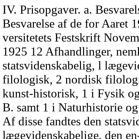
IV. Prisopgaver. a. Besvarelse af Prisopgaverne for 1924. Til Besvarelse af de for Aaret 1924 udsatte Prisopgaver (Uni- versitetets Festskrift November 1923 S. 111) indkom i Aaret 1925 12 Afhandlinger, nemlig: 1 retsvidenskabelig, 1 statsvidenskabelig, l lægevidenskabelig, 1 engelsk-filologisk, 2 nordisk filologiske, 1 klas- sisk-filologisk, 1 kunst-historisk, 1 i Fysik og Kemi A. og 2 i Fysik og Kemi B. samt 1 i Naturhistorie og Geografi (Opgaven for 1923). Af disse fandtes den statsvidenskabelige, den lægevidenskabelige, den en- gelsk-filologiske, de 2 nordisk-filologiske, den kunsthistoriske, den i Fysik og Kemi A. og den 2. i Fysik og Kemi B. samt den i Naturhisto- rie og Geografi for Aaret 1923 værdige til Prisen, medens Accessit til- kendtes Forfatterne af den retsvidenskabelige, den klassisk-filologiske og den 1. i Fysik og Kemi B. Forfatterne fandtes at være: Af de prisbelønnede Afhandlinger: Cand. polit. Carl Langballe Iversen, af den statsvidenskabelige. Cand. med. Hans Ulrik Møller, af den lægevidenskabelige. Stud. mag. Grethe Hjort, af den engelsk-filologiske. Cand. mag. Ove Tage Høeg, af den ene nordisk-filologiske. Stud. mag. Emil Frederiksen, af den anden nordisk-filologiske. Stud. mag. Chr. T. Elling, af den kunsthistoriske. Mag. sc. Hiltnar Ødum, af den naturhistorisk-geografiske fra 1923. Cand. mag. V. Thorsen, af den fysisk-kemiske A. Cand. polyt. Max Møller, af den anden fysisk-kemiske B. Af de Accessit tilkendte Afhandlinger: Stud. jur. H. H. Holm Nielsen, af den retsvidenskabelige. Stud. mag. Frantz Blatt, af den klassisk-filologiske. Stud. mag. Kai O. Pedersen, af den første fysisk-kemiske B. Censorernes Bedømmelse af de indkomne Afhandlinger samt Pris- opgaverne for 1926 er trykt i Universitetets Festskrift November 1925. Prisopgaver. 171 b. Nye Regler om Prisopgaver ved Kobenhavns Universitet. (J. Nr. 7/1922, 340/1922). I Konsistoriums Møde den 7. Juni 1922 blev det vedtaget, at Be- stemmelsen i Retsreglernes § 381, »Har Forfatteren kun opnaaet Akcessit, aabnes Navnesedlen ikke, hvis han ved Indsendelsen af Af- handlingen har udtalt Fordring herom« maa forstaas saaledes, at der af Forfatterne til Besvarelser af Prisspørgsmaal kun kan tages For- behold om, at Navnesedlen ikke skal aabnes, naar Prisen ikke opnaas, men derimod ikke Forbehold om, at Navnet ikke maa offentliggøres, naar Navnesedlen aabnes. Paa den akademiske Lærerforsamlings Møde den 19. Okt. 1922 drøftedes et af Rektor Professor Dr. E. Biilmann tidligere i Konsisto- rium fremsat Forslag om Indførelse af Sølvmedaille i Stedet for Akces- sit som Belønning for Besvarelser af Prisopgaverne. Sagen udsattes til Viderebehandling i et senere Møde, for at den forinden kunde være drøftet i Fakulteterne. Under 29. Novbr. s. A. tilskrev Ministeriet Kon- sistorium, at det var sindet at indgaa til Kongen med en Forestilling om, at Prisopgavernes Fastsættelse fremtidig helt skulde overgaa til Konsistorium, og derfor ønskede Oplysning om, hvorvidt der kunde være andre af de ved kgl. Resol. af 13. Maj 1791 og senere Bestemmel- ser om Prisopgaverne givne Regler, som der kunde være Anledning til at ændre. Ved Lærerforsamlingens Møde den 3. Maj 1923 forkaste- des Forslaget om Indførelse af en Sølvmedaille i Stedet for Akcessit, men det vedtoges, at der til næste Møde kunde af Medlemmerne ind- sendes Forslag til en anden Benævnelse end Akcessit. Efter at der fra forskellige Medlemmer var indkommet Forslag om følgende Betegnel- ser »Godkendt«, »Universitetets Prisbelønning«, »fundet værdig til (at belønnes med) Universitetets (Anerkendelses-)Diplom« og »Universi- tetets-Ærespris« besluttedes det paa Lærerforsamlingens Møde den 13. Decbr. 1923 ikke at foretage nogen Forandring. Paa samme Møde besluttedes det at søge de Beløb, der tillægges dem, der opnaar Guld- medaille eller Akcessit forhøjede, om muligt til henholdsvis 500 Kr. og 300 Kr. Efter Mødet den 3. Maj 1923 udsendte Konsistorium under 19. s. M. til Fakulteterne Spørgsmaal, om der for Fakulteternes Vedkom- mende skønnedes at være Grund til at fastsætte ændrede Bestemmel- ser med Hensyn til de Regler, hvorefter Prisopgaverne veksler imel- lem de under hvert Fakultet hørende Fag, eventuelt ogsaa om der skønnedes at være Grund til at søge opnaaet Tilladelse til at udsætte flere Prisopgaver, end de hidtil gældende Regler hjemlede. Efter at Fakulteternes Svar herpaa var indløbet, fremsatte Konsistorium i Skri- velse af 19. Jan. 1924 for Ministeriet Indstilling om, at der i Reglerne om Prisopgaver gennemførtes Ændringer paa følgende Punkter: 1) Prisopgavernes Antal og Fordeling mellem de respektive Fakulteter, 2) Spro