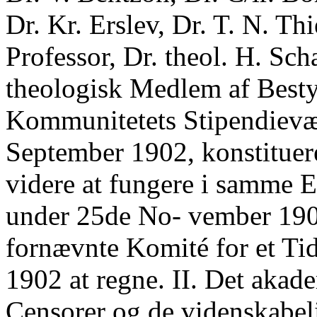
Dr. Kr. Erslev, Dr. T. N. Th
Professor, Dr. theol. H. Sc
theologisk Medlem af Besty
Kommunitetets Stipendievæs
September 1902, konstituere
videre at fungere i samme 
under 25de No- vember 1903
fornævnte Komité for et Tid
1902 at regne. II. Det akad
Censorer og de videnskabeli