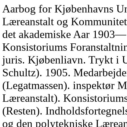
Aarbog for Kjøbenhavns Universitet, den polytekniske Læreanstalt og Kommunitetet, indeholdende Meddelelser for det akademiske Aar 1903—1904 udgivet efter Konsistoriums Foranstaltning af I I. ]Vtatzen, Professor, Dr. juris. Kjøbenliavn. Trykt i Universitetsbogtrykkeriet (J. H. Schultz). 1905. Medarbejdere: Kontorchef Alfr. Holck (Legatmassen). inspektør M. C. Harding (den polytekniske Læreanstalt). Konsistoriums Fuldmægtig M. Clausen (Resten). Indholdsfortegnelse. Først© Afsnit. Universitetets og den polytekniske Læreanstalts Forhold som Læreanstalter, I. Universitetet. A. Almindelige Bestemmelser og Forhandlinger samt Afgjørelser af enkelte Tilfælde. I. Bestyrelse: Side. 1. Kontoen „Til videnskabelige Formaals Fremme"...................... 827. 2. Kgl. Resolution af 1ste Februar 1904 om, at Universitetets Rektor, hvis han ikke forud er Medlem af Konsistorium, i det følgende Rektoratsaar vedbliver at være Medlem.......................................... 829. 3. Oplysninger om Docent- og Assistentforholdene ved Universitetets Fakul- teter ............................................................. 829. 4. Fakulteternes og den akademiske Lærerforsamlings Erklæringer over Sagen om Kvinders Adgang til Embedsstillinger...................... 838. 5. Forskjellige Sager................................................. 841. G. Akademisk Disciplin............................................... 843. II. Det akademiske Lærersamfund samt Censorerne ved Universitetets Examina: 1. Midlertidig Lærer, Lic. theol. Fr. E. Torms Udnævnelse til Professor i Theologi og Lic. theol. J. P. Bangs Ansættelse som midlertidig Lærer i nytestamentlig Exegese............................................. 843. 2. Tilladelse for Pastor N. Dalhoff til at holde Forelæsninger over Diakonik under Pastoralseminariet............................................ 840. 3. Oprettelse af en Docentplads i Statsøkonomi og dens Besættelse ved Konkurrence med Overretssagfører, Dr. jur. Einar Einarsen........... 846. 4. Cand. jur. P. Jolis. Jørgensens foruyede Ansættelse som midlertidig Docent under det rets- og statsvidenskabelige Fakultet ............... 850. 5. Professor, Dr. med. O. Blochs Fratræden som Lærer i klinisk Kirurgi og Tiltræden som Lærer i operativ Kirurgi og Professor, Dr. med. T. Rovsings Fratræden som Lærer i operativ Kirurgi og Tiltræden som Lærer i klinisk Kirurgi.......................................................... 852. 6. Professor extraordinarius, Dr. phil. Holger Pedersens Optagelse som Medlem af det filosofiske Fakultet................................... 853. 7. Forslag om Forhøjelse af det Dr. phil. Vald. Vedel tillagte Honorar for at holde Forelæsninger over almindelig Litteraturhistorie.............. 853. IV Side. 8. Forslag om Forhøjelse af det Dr. phil. A. Olrik tillagte Honorar for at holde Forelæsninger over nordiske Folkeminder ....................., 854. 9. Forslag om Forhøjelse af det Dr. phil. Edv. Lehmann tillagte Honorar for at holde Forelæsninger over Religionshistorie.................... 856. 10. Forslag om Honorar til Dr. phil. Kr. Sandfeld Jensen for at holde Fore- læsninger og Øvelser over romansk Filologi......................... 857. 11. Ansættelse af en Hjælpedocent i Mineralogi og Krystallografi samt Honorar til Cand. mag. J. P. J. Ravn for at gjennemgaa udvalgte Afsnit af Forsteningslæren......................................... 860. 12. Dr. phil. R. S. Berghs Afgang som midlertidig Docent i Embryologi og Histologi......................................................... 874. 13. Forslag om Oprettelse af en Docentpost i Mathematik............... 875. 14. Forslag om Ansættelse af en Professor i regnende (eller praktisk) Mathematik m. m................................................. 879. III. Forelæsninger, Øvelser og Examina: 1. Den filosofiske Prøve............................................. 881. 2. Forelæsninger og Examina under det theologiske Fakultet............. 882. 3. Forelæsninger og Examina under det rets- og statsvidenskabelige Fakultet: a. Kgl. Anordning af 19de November 1903 om Bortfalden af Tillægs- prøve i Latin for visse juridiske Studerende....................... 882. b. Bemyndigelse for Docent, Overretssagfører O. Johansen til at deltage i Bedømmelsen af de skriftlige Examensopgaver......................................884. c. Den juridiske Fællesprøve .........................................................................884. d. Den fuldstændige juridiske Embedsexamens 2den Del............................884. 4. Forelæsninger og Examina under det lægevidenskabelige Fakultet: a. Vederlag til de under Professorerne i normal Anatomi, Fysiologi og almindelig Pathologi ansatte Assistenter for Deltagelse i Undervis- ningen ......................................................... 886. b. Lægevidenskabelig Embedsexamen................................ 889, 5. Forelæsninger og Examina under det mathematisk-naturvidenskabelige Fakultet: a. Tilladelse for Mag. sc. Chr. Raunkiær til at holde Forelæsninger og Øvelser i 1904 ................................................. 890.