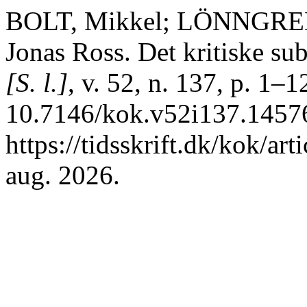
BOLT, Mikkel; LÖNNGRE
Jonas Ross. Det kritiske su
[S. l.]
, v. 52, n. 137, p. 1–
10.7146/kok.v52i137.14576
https://tidsskrift.dk/kok/ar
aug. 2026.