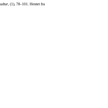
ultur
, (1), 78–101. Hentet fra