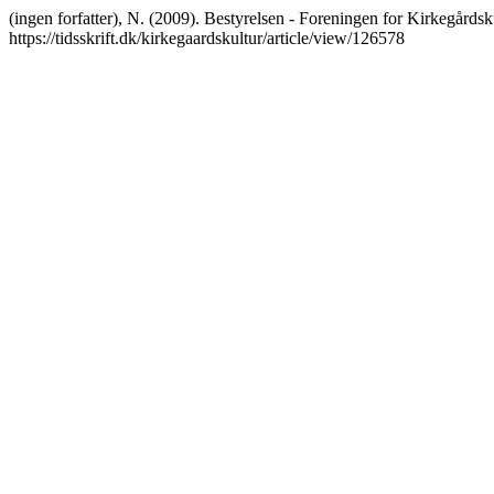
(ingen forfatter), N. (2009). Bestyrelsen - Foreningen for Kirkegård
https://tidsskrift.dk/kirkegaardskultur/article/view/126578