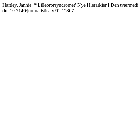
Hartley, Jannie. “’Lillebrorsyndromet’ Nye Hierarkier I Den tværme
doi:10.7146/journalistica.v7i1.15807.