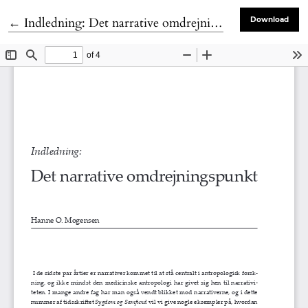
Tilbage til artikeldetaljer
←
Indledning: Det narrative omdrejningspunkt
Download