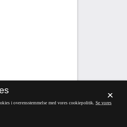
es
×
ookies i overensstemmelse med vores cookiepolitik.
Se vores