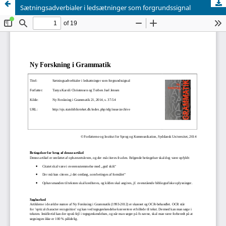
Sætningsadverbialer i ledsætninger som forgrundssignal