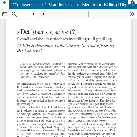
"Det løser sig selv". Skandinavisk idrætslederes indstilling til ligestilling