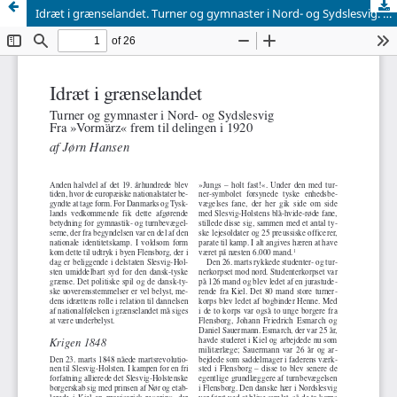
Idræt i grænselandet. Turner og gymnaster i Nord- og Sydslesvig. Fra 'Vormärtz' frem til delingen i 1920