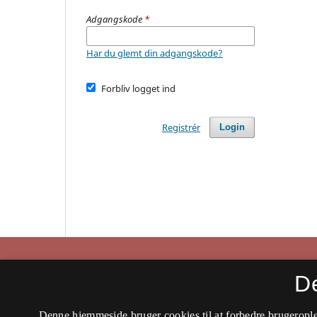
Adgangskode
*
Har du glemt din adgangskode?
Forbliv logget ind
Registrér
Login
Historisk Tidsskrift
D
ISSN 0106-4991 (Trykt)
Denne hjemmeside bruger cookies til at forbedre brugerople
ISSN 2597-0666 (Online)