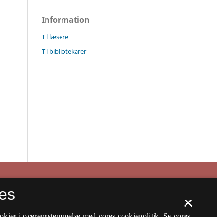
Information
Til læsere
Til bibliotekarer
es
×
ookies i overensstemmelse med vores cookiepolitik.
Se vores