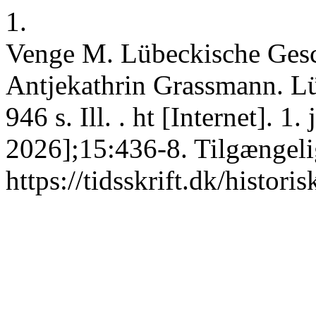
1.
Venge M. Lübeckische Gesc
Antjekathrin Grassmann. L
946 s. Ill. . ht [Internet]. 
2026];15:436-8. Tilgængeli
https://tidsskrift.dk/histori