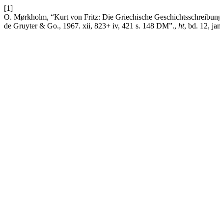
[1]
O. Mørkholm, “Kurt von Fritz: Die Griechische Geschichtsschreibung
de Gruyter & Go., 1967. xii, 823+ iv, 421 s. 148 DM”.,
ht
, bd. 12, ja