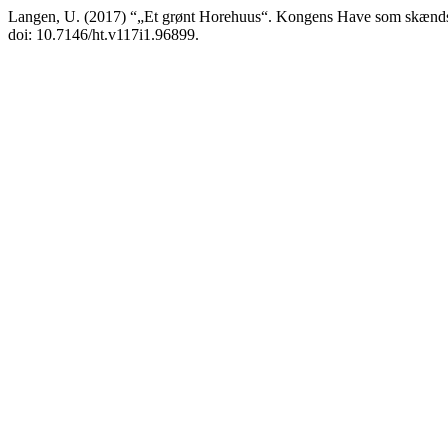
Langen, U. (2017) “„Et grønt Horehuus“. Kongens Have som skændsle
doi: 10.7146/ht.v117i1.96899.