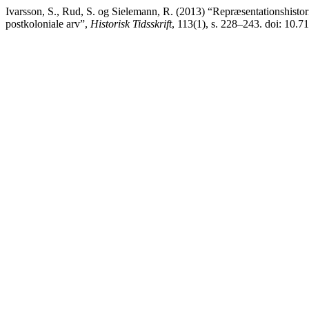
Ivarsson, S., Rud, S. og Sielemann, R. (2013) “Repræsentationshist
postkoloniale arv”,
Historisk Tidsskrift
, 113(1), s. 228–243. doi: 10.7