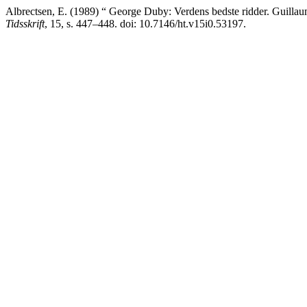
Albrectsen, E. (1989) “ George Duby: Verdens bedste ridder. Guillau
Tidsskrift
, 15, s. 447–448. doi: 10.7146/ht.v15i0.53197.