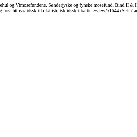
l og Vimosefundene. Sønderjyske og fynske mosefund. Bind II & III. 
g hos: https://tidsskrift.dk/historisktidsskrift/article/view/51644 (Set: 7 